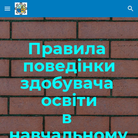
Skip to main content
Skip to navigation
Правила 
поведінки
здобувача 
освіти
в 
навчальному 