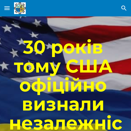
Skip to main content
Skip to navigation
30 років 
тому США 
офіційно 
визнали 
незалежніс