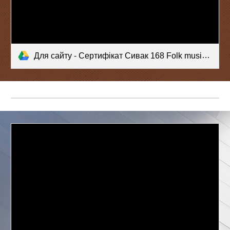
Для сайту - Сертифікат Сивак 168 Folk music ensemble Two colors (1).pdf