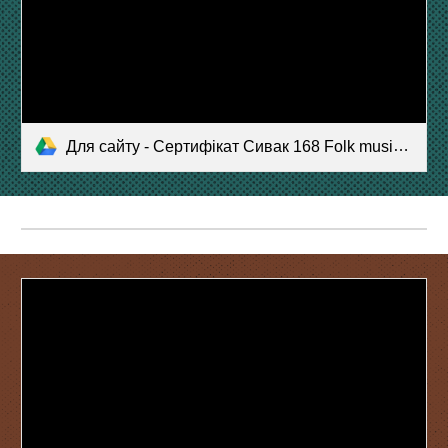
Для сайту - Сертифікат Сивак 168 Folk music ensemble Two colors (2).pdf