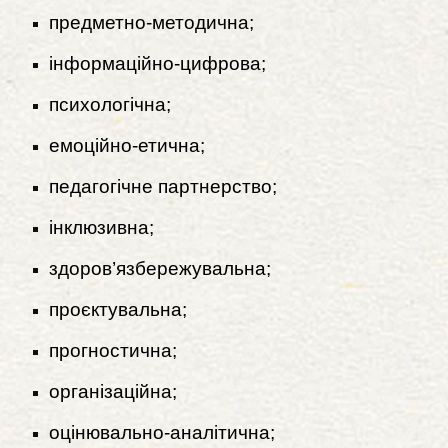
предметно-методична;
інформаційно-цифрова;
психологічна;
емоційно-етична;
педагогічне партнерство;
інклюзивна;
здоров’язбережувальна;
проєктувальна;
прогностична;
організаційна;
оцінювально-аналітична;