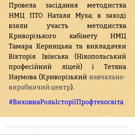
Провела засідання методистка
НМЦ ПТО Наталя Муха; в заході
взяли
участь методистка
Криворізького кабінету НМЦ
Тамара Керницька та викладачки
Вікторія Івінська (Нікопольський
професійний ліцей) і Тетяна
Наумова (Криворізький
навчально-
виробничий центр
).
#ВиховнаРольІсторіїПрофтехосвіта