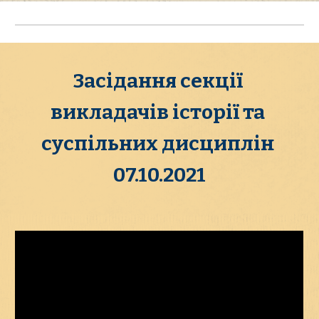
Засідання секції 
викладачів історії та 
суспільних дисциплін 
07.10.2021