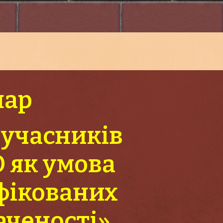
нар
 учасників
 як умова
фікованих
аченості»