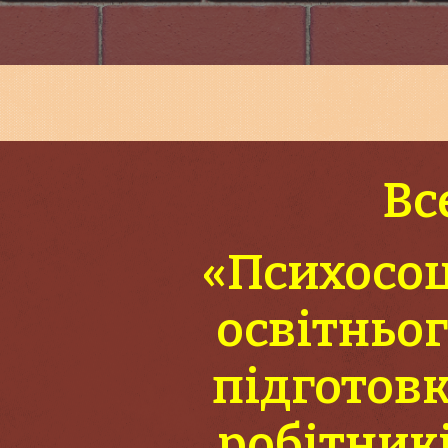
Вс
«Психосоц
освітньо
підготов
робітник