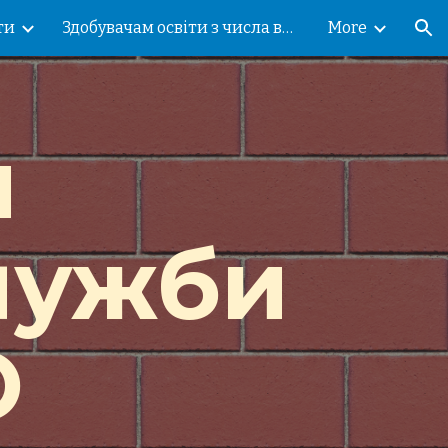
ти
Здобувачам освіти з числа внутрішньо переміщених осіб!
More
ion
и
лужби
О