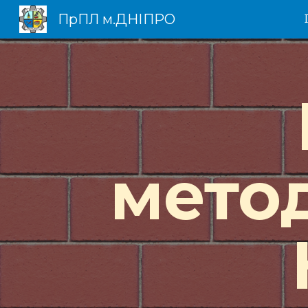
ПрПЛ м.ДНІПРО
Sk
мето