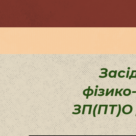
Засі
фізико
ЗП(ПТ)О