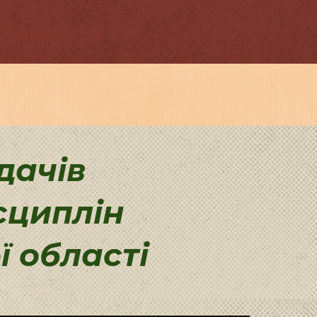
дачів
сциплін
 області