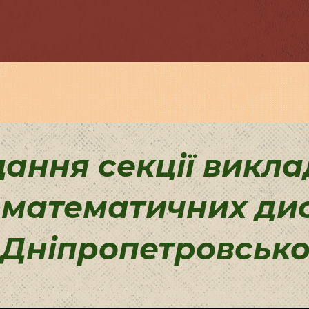
дання секції викла
-математичних ди
 Дніпропетровської