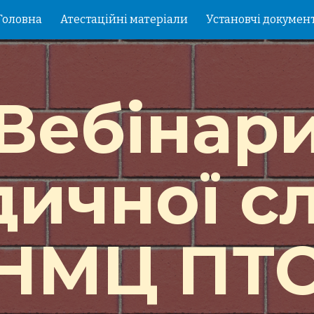
Головна
Атестаційні матеріали
Установчі докумен
ip to main content
Skip to navigat
Вебінар
дичної с
НМЦ ПТ