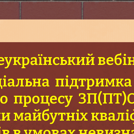
еукраїнський вебі
іальна підтримка
го процесу ЗП(ПТ)О
ки майбутніх квалі
ів в умовах невизн