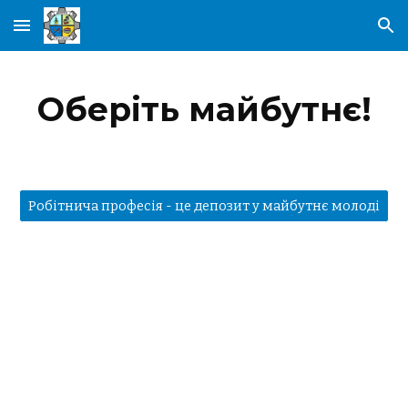
Skip to main content
Skip to navigation
Оберіть майбутнє!
Робітнича професія - це депозит у майбутнє молоді