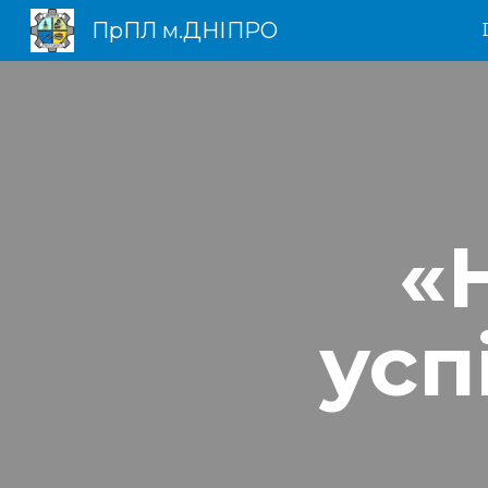
ПрПЛ м.ДНІПРО
Sk
«
усп