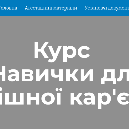
Головна
Атестаційні матеріали
Установчі докумен
ip to main content
Skip to navigat
Курс 
Навички дл
ішної кар'