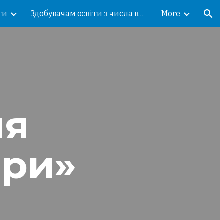
ти
Здобувачам освіти з числа внутрішньо переміщених осіб!
More
ion
я 
єри»