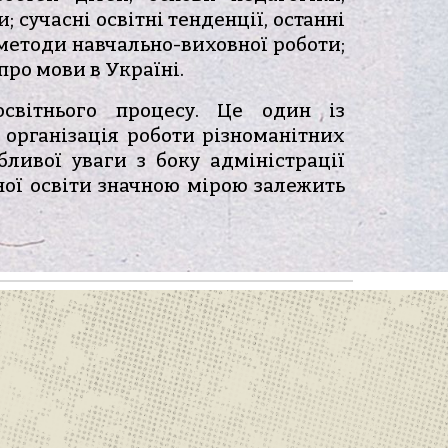
и; сучасні освітні тенденції, останні
і методи навчально-виховної роботи;
про мови в Україні.
освітнього процесу. Це один із
 організація роботи різноманітних
бливої уваги з боку адміністрації
ьної освіти значною мірою залежить