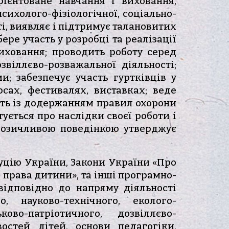
орієнтоване навчання і виховання,
сихолого-фізіологічної, соціально-
ті, виявляє і підтримує талановитих
ере участь у розробці та реалізації
иховання; проводить роботу серед
звіллєво-розважальної діяльності;
; забезпечує участь гуртківців у
сах, фестивалях, виставках; веде
ять із додержанням правил охорони
тується про наслідки своєї роботи і
оброзичливою поведінкою утверджує
туцію України, Закони України «Про
о права дитини», та інші програмно-
ідповідно до напряму діяльності
о, науково-технічного, еколого-
ково-патріотичного, дозвіллєво-
востей дітей, основи педагогіки,