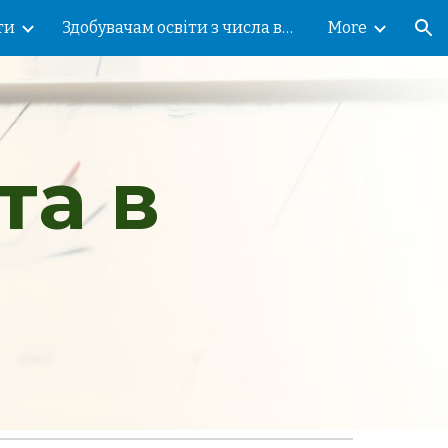
ти
Здобувачам освіти з числа внутрішньо переміщених осіб!
More
ion
а в 