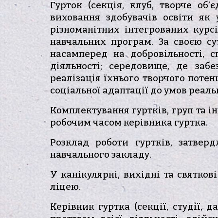
Гурток (секція, клуб, творче об’
виховання здобувачів освіти як 
різноманітних інтегрованих кур
навчальних програм. За своєю сут
насамперед на добровільності, с
діяльності; середовище, де забе
реалізація їхнього творчого потен
соціальної адаптації до умов реаль
Комплектування гуртків, груп та і
робочим часом керівника гуртка.
Розклад роботи гуртків, затве
навчального закладу.
У канікулярні, вихідні та святк
ліцею.
Керівник гуртка (секції, студії, 