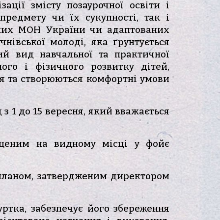
зації змісту позаурочної освіти і
предмету чи їх сукупності, так і
ених МОН України чи адаптованих
чнівської молоді, яка ґрунтується
ний вид навчальної та практичної
ного і фізичного розвитку дітей,
ння та створюються комфортні умови
з 1 до 15 вересня, який вважається
іщеним на видному місці у фойє
 планом, затвердженим директором
гуртка, забезпечує його збереження