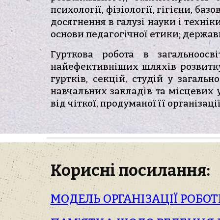
психології, фізіології, гігієни, баз
досягнення в галузі науки і технік
основи педагогічної етики; держав
Гурткова робота в загальноосв
найефективніших шляхів розвитку 
гуртків, секцій, студій у загаль
навчальних закладів та місцевих у
від чіткої, продуманої її організаці
Корисні посилання:
МОДЕЛЬ ОРГАНІЗАЦІЇ РОБО