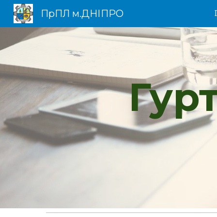
ПрПЛ м.ДНІПРО
Sk
Гурт