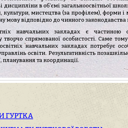
ові дисципліни в об’ємі загальноосвітньої школ
и, культури, мистецтва (за профілем), форми 
ну мову відповідно до чинного законодавства 
ітніх навчальних закладах є частиною 
творчо спрямованої особистості. Саме тому
ноосвітніх навчальних закладах потребує осо
правлінь освіти. Результативність позашкіл
ї, планування та координації.
ТИ ГУРТКА