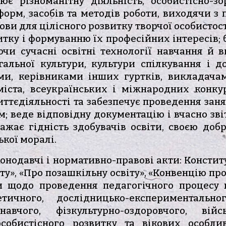
нює різноманітну діяльність, особистісно-з
орм, засобів та методів роботи, виходячи з п
ови для цілісного розвитку творчої особистос
тку і формуванню їх професійних інтересів; б
чи сучасні освітні технології навчання й в
гальної культури, культури спілкування і до
ми, керівниками інших гуртків, викладачами
іста, всеукраїнських і міжнародних конкур
иттєдіяльності та забезпечує проведення зан
м; веде відповідну документацію і вчасно зві
оважає гідність здобувачів освіти, своєю д
кої моралі.
онодавчі і нормативно-правові акти: Консти
іту», «Про позашкільну освіту», «Конвенцію пр
и щодо проведення педагогічного процесу в
тетичного, дослідницько-експериментальног
навчого, фізкультурно-оздоровчого, війсь
особистісного розвитку та вікових особли