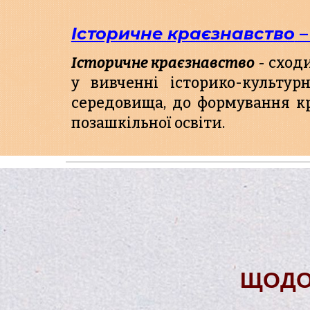
Історичне краєзнавство
 
-
Історичне краєзнавство
сходи
у вивченні історико-культу
середовища, до формування кр
позашкільної освіти.
ЩОДО 