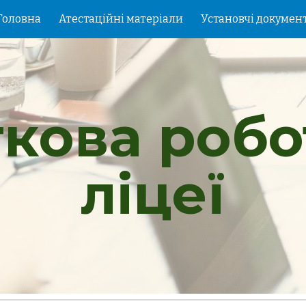
Головна
Атестаційні матеріали
Установчі докумен
ip to main content
Skip to navigat
кова робот
ліцеї