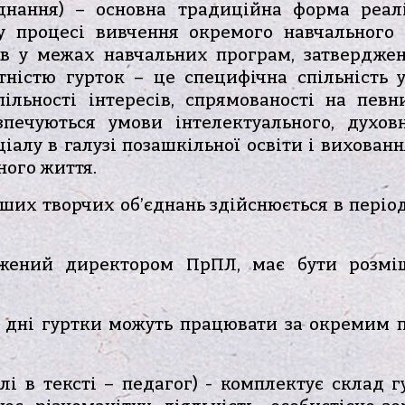
єднання) – основна традиційна форма реалі
у процесі вивчення окремого навчального 
сів у межах навчальних програм, затвердж
ністю гурток – це специфічна спільність у
пільності інтересів, спрямованості на пев
зпечуються умови інтелектуального, духов
ціалу в галузі позашкільної освіти і вихова
ного життя.
нших творчих об’єднань здійснюється в період 
рджений директором ПрПЛ, має бути розм
ові дні гуртки можуть працювати за окремим
далі в тексті – педагог) - комплектує склад 