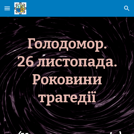
Skip to main content
Skip to navigation
Голодомор.
26 листопада.
Роковини
трагедії