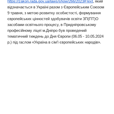
https://zakon.rada.gov.ua/laws/show/266/2023#Text
, який
відзначається в Україні разом з Європейським Союзом
9 травня, з метою розвитку особистості, формування
європейських цінностей здобувачів освіти ЗП(ПТ)О
засобами освітнього процесу, в Придніпровському
професійному ліцеї м.Дніпро був проведений
тематичний тиждень до Дня Європи (06.05 - 10.05.2024
р.) під гаслом «Україна в сім’ї європейських народів».