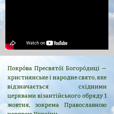
Покро́ва Пресвято́ї Богоро́диці —
християнське і народне свято, яке
відзначається східними
церквами візантійського обряду 1
жовтня, зокрема Православною