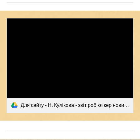
Для сайту - Н. Кулікова - звіт роб кл кер новий.pdf