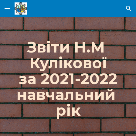
Skip to main content
Skip to navigation
Звіти Н.М 
Кулікової
за 2021-2022
навчальний 
рік