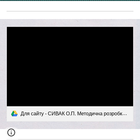
Для сайту - СИВАК О.П. Методична розробка «Етапи роботи над навчальним проектом».pdf