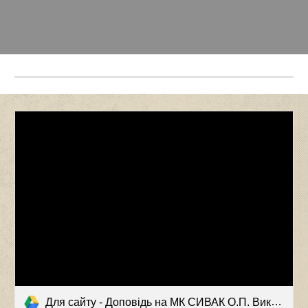
Для сайту - Доповідь на МК СИВАК О.П. Використання Google Classroom.pdf