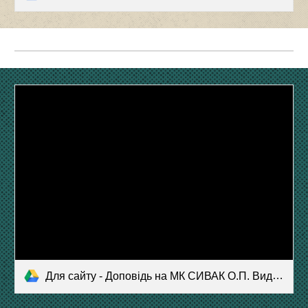
Для сайту - Доповідь на МК СИВАК О.П. Види нетрадиційних уроків.pdf