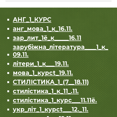
АНГ_1_КУРС
анг_мова_1_к_16.11.
зар_лит_1ё_к_____16.11
зарубiжна_лiтература____1_к_
09.11.
лiтери_1_к___19.11.
мова_1_курсt_19.11.
СТИЛIСТИКА_1_(7__18.11)
стилiстика_1_к_11_.11.
стилiстика_1_курс___11.11ё.
укр_лiт_1_курсt___12._11.