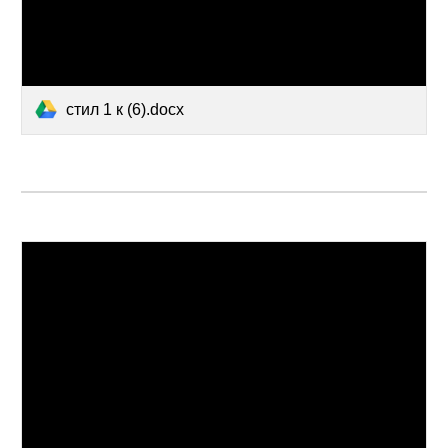
стил 1 к (6).docx