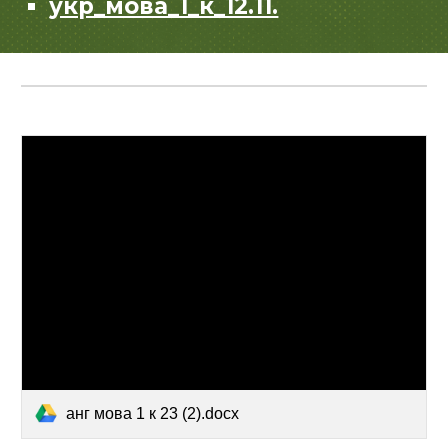
укр_мова_1_к_12.11.
анг мова 1 к 23 (2).docx