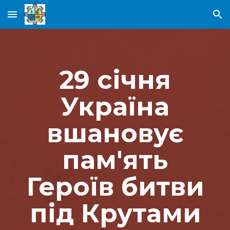
Skip to main content
Skip to navigation
29 січня
Україна
вшановує
пам'ять
Героїв битви
під Крутами