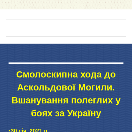
Смолоскипна хода до
Аскольдової Могили.
Вшанування полеглих у
боях за Україну
•30 січ. 2021 р.