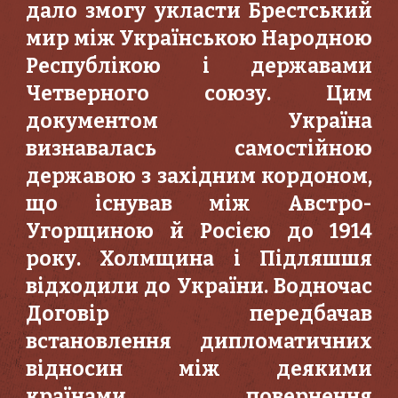
дало змогу укласти Брестський
мир між Українською Народною
Республікою і державами
Четверного союзу. Цим
документом Україна
визнавалась самостійною
державою з західним кордоном,
що існував між Австро-
Угорщиною й Росією до 1914
року. Холмщина і Підляшшя
відходили до України. Водночас
Договір передбачав
встановлення дипломатичних
відносин між деякими
країнами, повернення