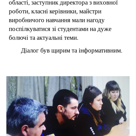
області, заступник директора з вих
овної
роботи, класні керівники, майстри
в
иробничого
н
авчання
мали нагоду
поспілкуватися зі студентами на дуже
болючі та актуальні теми.
Діалог був щирим та інформативним.