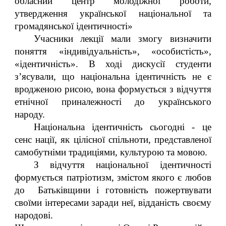
обласний центр молодіжної роботи,
утвердження української національної та
громадянської ідентичності»
Учасники лекції мали змогу визначити
поняття «індивідуальність», «особистість»,
«ідентичність». В ході дискусії студенти
з’ясували, що національна ідентичність не є
вродженою рисою, вона формується з відчуття
етнічної приналежності до українського
народу.
Національна ідентичність сьогодні - це
сенс нації, як цілісної спільноти, представленої
самобутніми традиціями, культурою та мовою.
З відчуття національної ідентичності
формується патріотизм, змістом якого є любов
до Батьківщини і готовність пожертвувати
своїми інтересами заради неї, відданість своєму
народові.