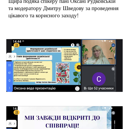
Щира подяка спікеру пані Оксані Рудковській
та модератору Дмитру Шведову за проведення
цікавого та корисного заходу!