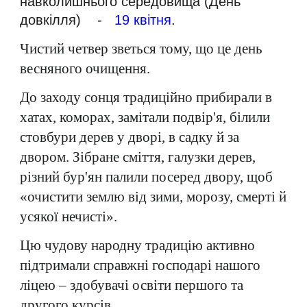
навколишнього середовища (День
довкілля) -
19 квітня
.
Чистий четвер зветься тому, що це день
весняного очищення.
До заходу сонця традиційно прибирали в
хатах, коморах, замітали подвір'я, білили
стовбури дерев у дворі, в садку й за
двором. Зібране сміття, галузки дерев,
різний бур'ян палили посеред двору, щоб
«очистити землю від зими, морозу, смерті й
усякої нечисті».
Цю чудову народну традицію активно
підтримали справжні господарі нашого
ліцею – здобувачі освіти першого та
другого курсів.