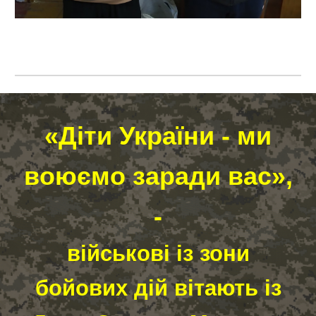
«Діти України - ми
воюємо заради вас»,
-
військові із зони
бойових дій вітають із