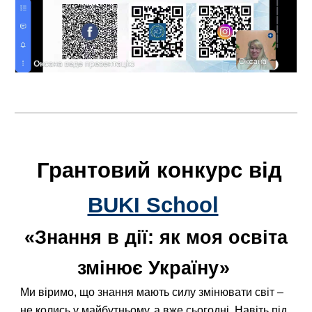
Грантовий конкурс від
BUKI School
«
Знання в дії: як моя освіта
змінює Україну»
Ми віримо, що знання мають силу змінювати світ –
не колись у майбутньому, а вже сьогодні. Навіть під