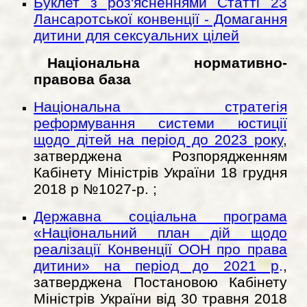
Буклет з роз'ясненнями Статті 23
Лансаротської конвенції - Домагання
дитини для сексуальних цілей
Національна нормативно-
правова база
Національна стратегія
реформування системи юстиції
щодо дітей на період до 2023 року
,
затверджена Розпорядженням
Кабінету Міністрів України 18 грудня
2018 р №1027-р. ;
Державна соціальна програма
«Національний план дій щодо
реалізації Конвенції ООН про права
дитини» на період до 2021 р
.
,
затверджена Постановою Кабінету
Міністрів України від 30 травня 2018