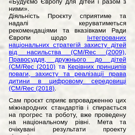
«Будуємо Європу для дітей і разом з
ними».
Діяльність Про
є
кту сприятиме та
надалі керуватиметься
рекомендаціями та вказівками Ради
Європи щодо
Інтегрованих
національних стратегій захисту дітей
від насильства (CM/Rec (2009)
,
Правосуддя, дружнього до дітей
(CM/Rec (2010)
та
Керівних принципів
поваги, захисту та реалізації права
дитини в цифровому середовищі
(CM/Rec (2018)
.
Сам про
є
кт сприяє впровадженню цих
міжнародних стандартів і спирається
на прогрес та роботу, вже проведену
на національному рівні. Мета та
очікувані результати проекту