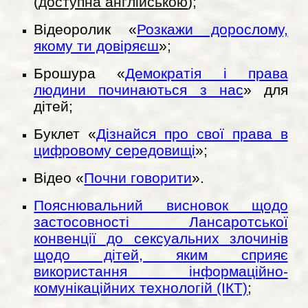
(
доступна англійською
);
Відеоролик «
Розкажи дорослому,
якому ти довіряєш
»;
Брошура «
Демократія i права
людини починаються з нас
» для
дітей;
Буклет «
Дізнайся про свої права в
цифровому середовищі
»;
Відео «
Почни говорити
».
Пояснювальний висновок щодо
застосовності Лансаротської
конвенції до сексуальних злочинів
щодо дітей, яким сприяє
використання інформаційно-
комунікаційних технологій (ІКТ)
;