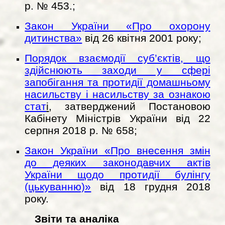
р. № 453.;
Закон України «Про охорону
дитинства»
від 26 квітня 2001 року;
Порядок взаємодії суб’єктів, що
здійснюють заходи у сфері
запобігання та протидії домашньому
насильству і насильству за ознакою
стат
і
, затверджений Постановою
Кабінету Міністрів України від 22
серпня 2018 р. № 658;
Закон України «Про внесення змін
до деяких законодавчих актів
України щодо протидії булінгу
(цькуванню)»
від 18 грудня 2018
року.
Звіти та аналіка