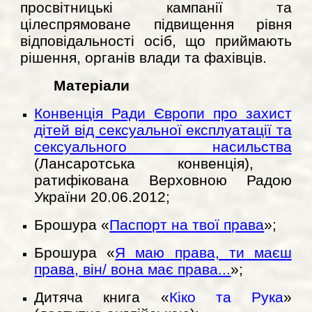
просвітницькі кампанії та
цілеспрямоване підвищення рівня
відповідальності осіб, що приймають
рішення, органів влади та фахівців.
Матеріали
Конвенція Ради Європи про захист
дітей від сексуальної експлуатації та
сексуального насильства
(Лансаротська конвенція),
ратифікована Верховною Радою
України 20.06.2012;
Брошура «
Паспорт на твої права
»;
Брошура «
Я маю права, ти маєш
права, він/ вона має права...
»;
Дитяча книга «
Кіко та Рука
»