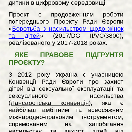
дитини в цифровому середовищі.
Проект є продовженням роботи
попереднього Проекту Ради Європи
«
Боротьба з насильством щодо жінок
та дітей
» (2017/DG II/VC/3800),
реалізованого у 2017-2018 роках.
ЯКЕ ПРАВОВЕ ПІДГРУНТЯ
ПРО
Є
КТУ?
З 2012 року Україна є учасницею
Конвенції Ради Європи про захист
дітей від сексуальної експлуатації та
сексуального насильства
(
Лансаротська конвенція
), яка є
найбільш амбітним та всеосяжним
міжнародно-правовим інструментом,
спрямованим на запобігання
насильству та захист дітей від