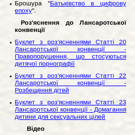
Брошура "
Батьківство в цифрову
епоху
".
Роз'яснення до Лансаротської
конвенції
Буклет з роз'ясненнями Статті 20
Лансаротської конвенції -
Правопорушення, що стосуються
дитячої порнографії
Буклет з роз'ясненнями Статті 22
Лансаротської конвенції -
Розбещення дітей
Буклет з роз'ясненнями Статті 23
Лансаротської конвенції - Домагання
дитини для сексуальних ціле
й
Відео