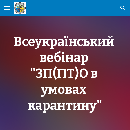
Skip to main content
Skip to navigation
Всеукраїнський 
вебінар 
"ЗП(ПТ)О в 
умовах 
карантину"