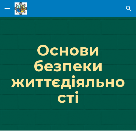
Skip to main content
Skip to navigation
Основи
безпеки
життєдiяльно
стi