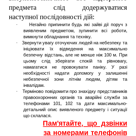
предмета слід додержуватися
наступної послідовності дій:
·
Негайно припинити будь які зайві дії поруч з
виявленим предметом, зупинити всі роботи,
вимкнути обладнання та техніку.
·
Звернути увагу оточуючи
х
людей на небезпеку та
ініціювати їх відведення на максимально
безпечну відстань, але не менше ніж 100 м. При
цьому слід зберігати спокій та рівновагу,
намагатися не провокувати паніку. У разі
необхідності надати допомогу у залишенні
небезпечної зони літнім людям, дітям та
інвалідам.
·
Терміново повідомити про знахідку представників
правоохоронних органів та аварійні служби за
телефонами 101, 102 та дати максимально-
детальний опис виявленого предмету і ситуації
що склалася.
Пам'ятайте, що дзвінки
за номерами телефонів