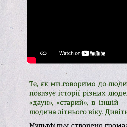
Те, як ми говоримо до люди
показує історії різних люд
«даун», «старий», в іншій
людина літнього віку. Дивіт
Мультфільм створено громад