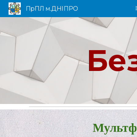
ПрПЛ м.ДНІПРО
Sk
Бе
Мультфі