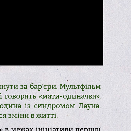
нути за бар’єри. Мультфільм
й говорять «мати-одиначка»,
людина із синдромом Дауна,
я зміни в житті.
» в межах ініціативи першої