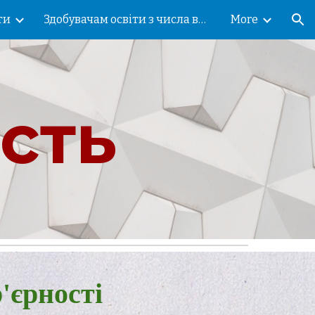
ти
Здобувачам освіти з числа внутрішньо переміщених осіб!
More
ion
сть
'єрності