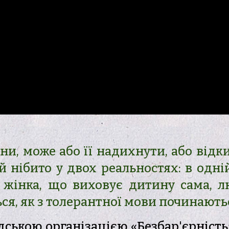
ни, може або її надихнути, або відки
ей нібито у двох реальностях: в одні
 – жінка, що виховує дитину сама, 
ься, як з толерантної мови починаютьс
ською організацією «Безбар'єрність