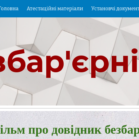
Головна
Атестаційні матеріали
Установчі докумен
ip to main content
Skip to navigat
збар'єрні
льм про довідник безбар