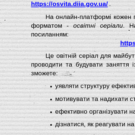
https://osvita.diia.gov.ua/
.
На онлайн-платформі кожен 
форматом -
освітні серіали
. Н
посиланням:
https
Це овітній серіал для майбут
проводити та будувати заняття і
зможете:
уявляти структуру ефектив
мотивувати та надихати ст
ефективно організувати н
дізнатися, як реагувати на