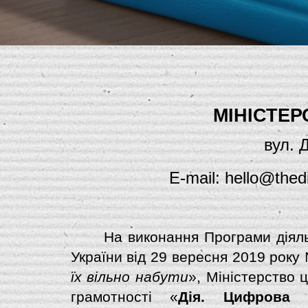
МІНІСТЕР
вул. Д
E-mail: hello@thedi
На виконання Програми діяльн
України від 29 вересня 2019 року №
їх вільно набути
», Міністерство
грамотності «
Дія. Цифрова о