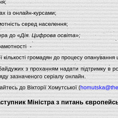
ня;
ах із онлайн-курсами;
отність серед населення;
ера до «
Дія. Цифрова освіта»;
амотності  -
ї кількості громадян до процесу опанування
айдужих з проханням надати підтримку в ро
яду зазначеного серіалу онлайн.
йтесь до Вікторії Хомутської (
homutska@thed
ступник Міністра з питань європейсь