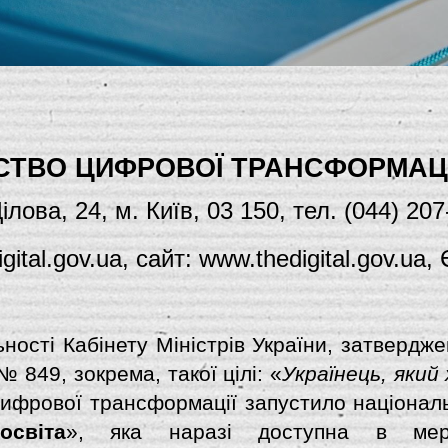
СТВО ЦИФРОВОЇ ТРАНСФОРМАЦІ
ілова, 24, м. Київ, 03 150, тел. (044) 20
gital.gov.ua, сайт:
 www.thedigital.gov.ua
,
ості Кабінету Міністрів України, затвердже
 849, зокрема, такої цілі: «
Українець, який
 цифрової трансформації запустило націона
світа
», яка наразі доступна в мер