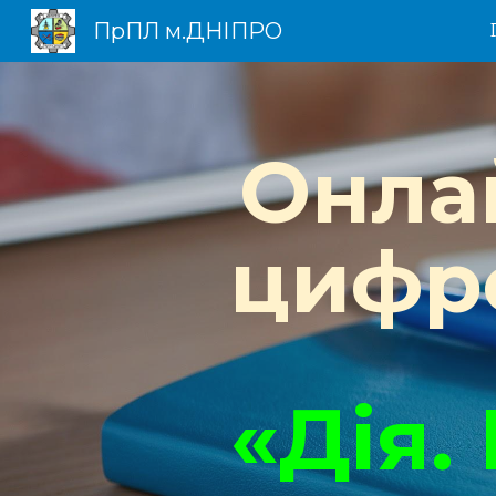
ПрПЛ м.ДНІПРО
Sk
Онла
цифро
«Дія.