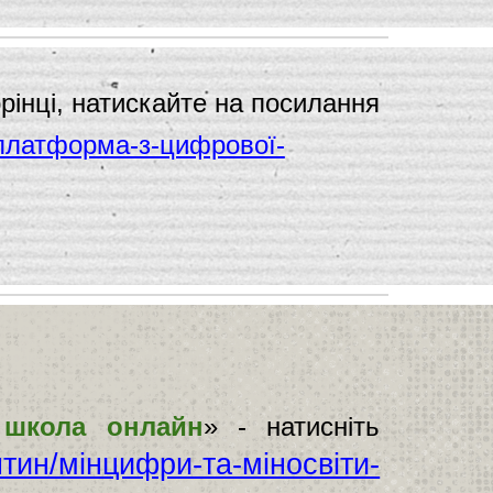
орінці, натискайте на посилання
н-платформа-з-цифрової-
 школа онлайн
» - натисніть
антин/мінцифри-та-міносвіти-