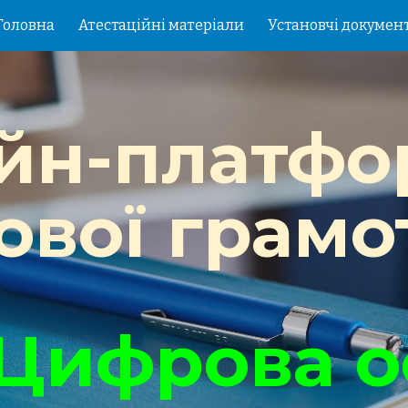
Головна
Атестаційні матеріали
Установчі докумен
ip to main content
Skip to navigat
йн-платфор
вої грамо
 Цифрова о