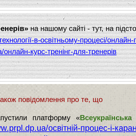
ренерів»
на нашому сайті - тут, на підст
і-технології-в-освітньому-процесі/онлай
а/онлайн-курс-тренінг-для-тренерів
також повідомлення про те, що
апустили платформу «
Всеукраїнська
ww.prpl.dp.ua/освітній-процес-і-кар