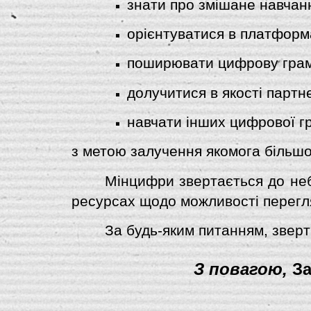
знати про змішане навчан
орієнтуватися в платформ
поширювати цифрову грам
долучитися в якості партн
навчати інших цифрової гр
з метою залучення якомога більшо
Мінцифри звертається до неб
ресурсах щодо можливості перегл
За будь-яким питанням, зверта
З повагою, 
За