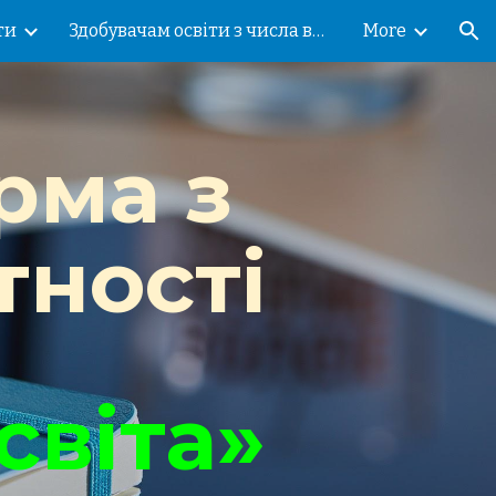
ти
Здобувачам освіти з числа внутрішньо переміщених осіб!
More
ion
ма з 
тності
світа»