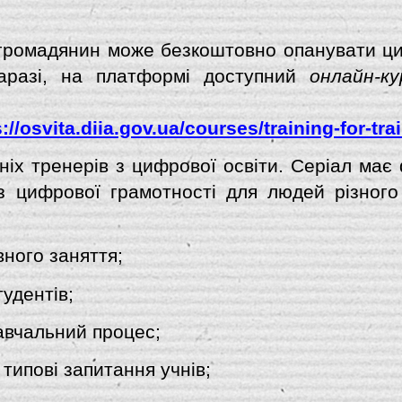
громадянин може безкоштовно опанувати ци
аразі, на платформі доступний
онлайн-к
://osvita.diia.gov.ua/courses/training-for-tra
ніх тренерів з цифрової освіти. Серіал має
з цифрової грамотності для людей різного 
ного заняття;
удентів;
авчальний процес;
 типові запитання учнів;