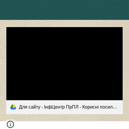
Для сайту - ІнфЦентр ПрПЛ - Корисні посилання НМЦ ПТО.pdf