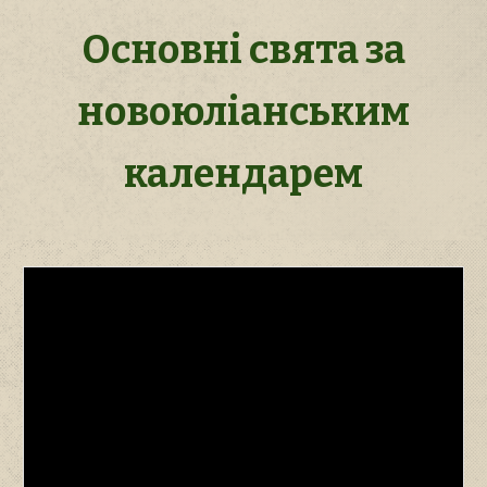
Основні свята за
новоюліанським
календарем